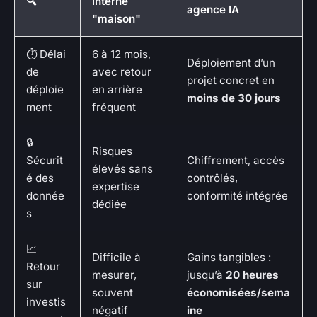
🔍
interne
agence IA
"maison"
⏱️ Délai
6 à 12 mois,
Déploiement d’un
de
avec retour
projet concret en
déploie
en arrière
moins de 30 jours
ment
fréquent
🔒
Risques
Sécurit
Chiffrement, accès
élevés sans
é des
contrôlés,
expertise
donnée
conformité intégrée
dédiée
s
📈
Difficile à
Gains tangibles :
Retour
mesurer,
jusqu’à
20 heures
sur
souvent
économisées/sema
investis
négatif
ine