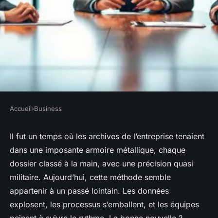
Accueil
›
Business
BUSINESS
5 façons dont une agence IA
Il fut un temps où les archives de l’entreprise tenaient
dans une imposante armoire métallique, chaque
peut transformer votre
dossier classé à la main, avec une précision quasi
entreprise
militaire. Aujourd’hui, cette méthode semble
appartenir à un passé lointain. Les données
Meissa
•
12/05/2026 13:23
•
9 min de lecture
explosent, les processus s’emballent, et les équipes