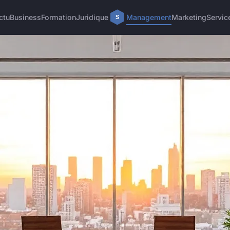
ctu
Business
Formation
Juridique
Management
Marketing
Servic