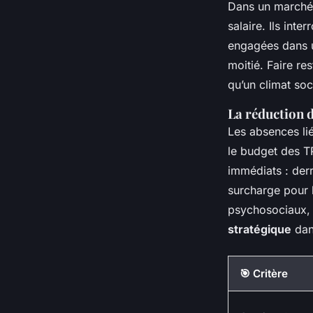
Dans un marché d
salaire. Ils inte
engagées dans u
moitié. Faire re
qu’un climat soc
La réduction 
Les absences li
le budget des T
immédiats : derr
surcharge pour l
psychosociaux, 
stratégique
dans
🎯 Critère