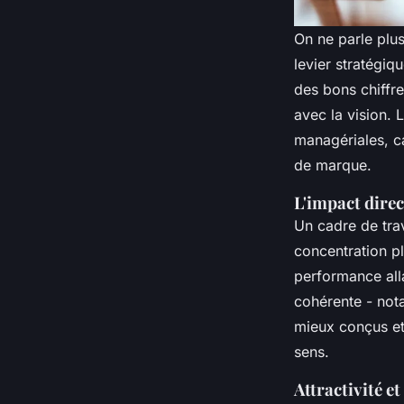
On ne parle plu
levier stratégiq
des bons chiffre
avec la vision. 
managériales, ca
de marque.
L'impact dire
Un cadre de trav
concentration pl
performance all
cohérente - not
mieux conçus et
sens.
Attractivité e