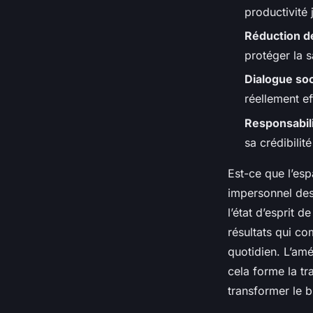
Stélla
•
31/03/2026 20:58
•
10 min de lecture
productivité
Réduction d
protéger la s
Dialogue soc
réellement ef
Responsabili
sa crédibilit
Est-ce que l’es
impersonnel des 
l’état d’esprit 
résultats qui co
quotidien. L’amé
cela forme la tr
transformer le 