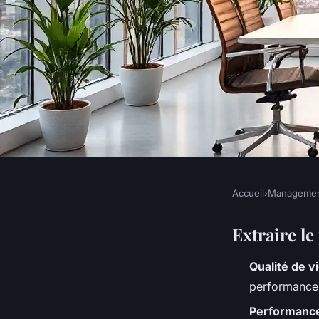
Accueil
›
Manageme
MANAGEMENT
Améliorer la qualité 
Extraire le
Qualité de vi
enjeux actuels
performance, l
Performance