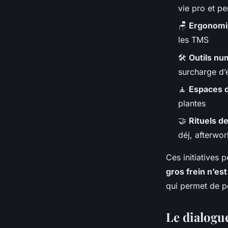
vie pro et pe
🪑
Ergonomi
les TMS
🛠️
Outils nu
surcharge d’
🧘
Espaces 
plantes
🤝
Rituels d
déj, afterwor
Ces initiatives 
gros frein n’est
qui permet de p
Le dialogu