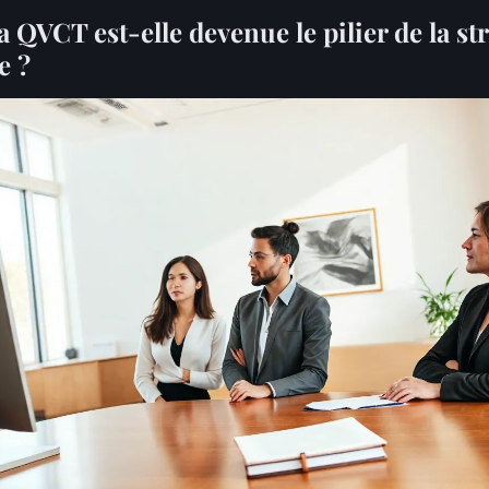
 QVCT est-elle devenue le pilier de la st
e ?