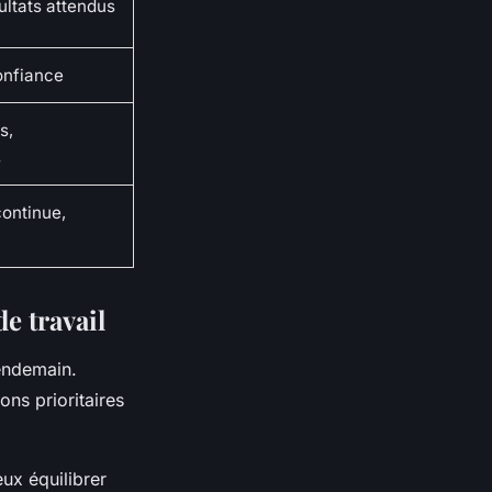
sultats attendus
confiance
s,
s
continue,
e travail
lendemain.
ons prioritaires
eux équilibrer