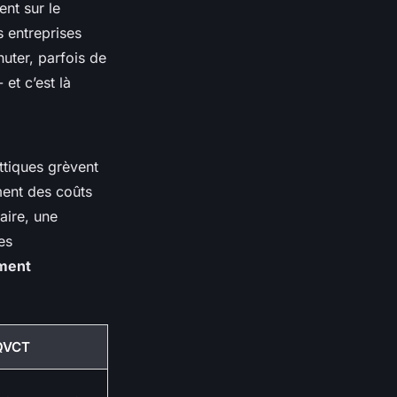
nt sur le
es entreprises
uter, parfois de
et c’est là
ttiques grèvent
ent des coûts
aire, une
es
ement
QVCT