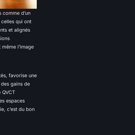
is comme d’un
 celles qui ont
nts et alignés
sions
et même l’image
tés, favorise une
t des gains de
ue QVCT
des espaces
e, c’est du bon