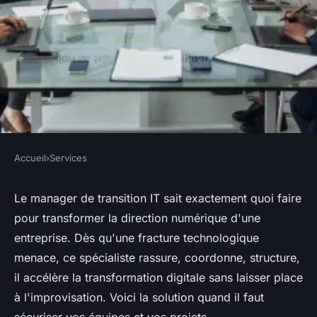
Accueil
›
Services
SERVICES
Manager de transition IT : un
Le manager de transition IT sait exactement quoi faire
pour transformer la direction numérique d'une
atout stratégique pour réussir
entreprise. Dès qu'une fracture technologique
sa transformation digitale
menace, ce spécialiste rassure, coordonne, structure,
il accélère la transformation digitale sans laisser place
Nicet
•
04/06/2026 15:56
•
8 min de lecture
à l'improvisation. Voici la solution quand il faut